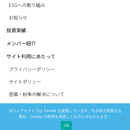
ESGへの取り組み
お知らせ
投資実績
メンバー紹介
サイト利用にあたって
プライバシーポリシー
サイトポリシー
苦情・紛争の解決について
当ウェブサイトでは Cookie を使用しています。引き続き閲覧する
IAパートナーズ株式会社 金融商品取引業 関東財務局長（金商）第3284号
場合、Cookie の使用を承諾したものとみなされます。
COPYRIGHT (C) IA Partners ALL RIGHTS RESERVED
OK